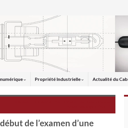
u numérique
Propriété Industrielle
Actualité du Cab
Le Brevet Européen à Effet Unitaire. Les questions à se
poser dès aujourd’hui
 début de l’examen d’une