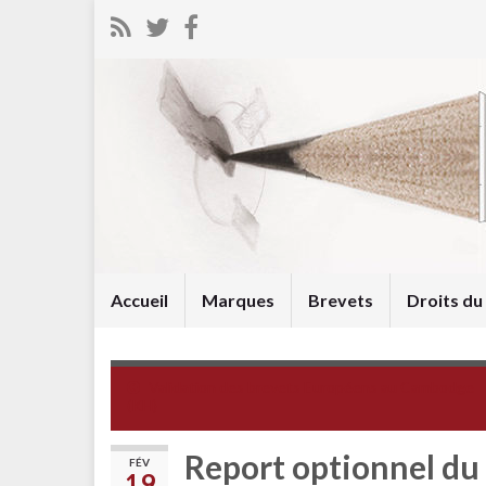
Accueil
Marques
Brevets
Droits d
Validation des brevets Européens au Cambodge
(KH)
Report optionnel du
FÉV
19