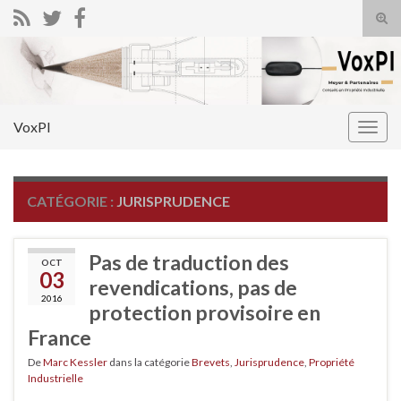
Tog
sear
Search for:
for
VoxPI
Togg
navig
CATÉGORIE :
JURISPRUDENCE
Pas de traduction des
OCT
03
revendications, pas de
2016
protection provisoire en
France
De
Marc Kessler
dans la catégorie
Brevets
,
Jurisprudence
,
Propriété
Industrielle