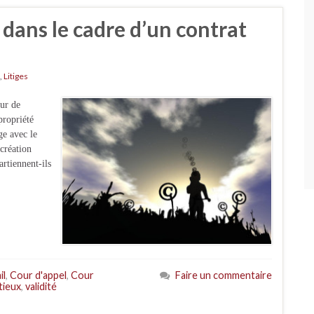
 dans le cadre d’un contrat
,
Litiges
ur de
propriété
ge avec le
 création
artiennent-ils
il
,
Cour d'appel
,
Cour
Faire un commentaire
tieux
,
validité