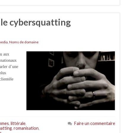
 le cybersquatting
media
,
Noms de domaine
au aux
 nationaux
arler d’une
plus
clientèle
mmes
,
littérale
,
Faire un commentaire
atting
,
romanisation
,
p