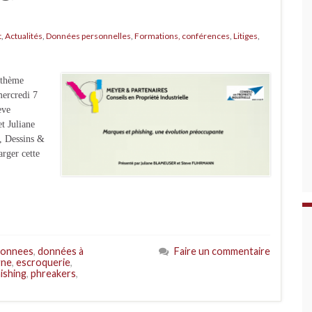
t
,
Actualités
,
Données personnelles
,
Formations, conférences
,
Litiges
,
 thème
mercredi 7
eve
 Juliane
, Dessins &
arger cette
onnees
,
données à
Faire un commentaire
gne
,
escroquerie
,
ishing
,
phreakers
,