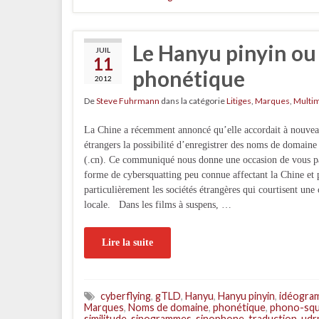
Le Hanyu pinyin ou
JUIL
11
phonétique
2012
De
Steve Fuhrmann
dans la catégorie
Litiges
,
Marques
,
Multi
La Chine a récemment annoncé qu’elle accordait à nouve
étrangers la possibilité d’enregistrer des noms de domaine
(.cn). Ce communiqué nous donne une occasion de vous p
forme de cybersquatting peu connue affectant la Chine et 
particulièrement les sociétés étrangères qui courtisent une 
locale. Dans les films à suspens, …
Lire la suite
cyberflying
,
gTLD
,
Hanyu
,
Hanyu pinyin
,
idéogra
Marques
,
Noms de domaine
,
phonétique
,
phono-squ
similitude
,
sinogrammes
,
sinophone
,
traduction
,
udr