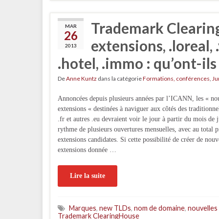
Trademark Clearing
MAR
26
extensions, .loreal,
2013
.hotel, .immo : qu’ont-il
De
Anne Kuntz
dans la catégorie
Formations, conférences
,
Ju
Annoncées depuis plusieurs années par l’ICANN, les « no
extensions « destinées à naviguer aux côtés des traditionne
.fr et autres .eu devraient voir le jour à partir du mois de
rythme de plusieurs ouvertures mensuelles, avec au total 
extensions candidates. Si cette possibilité de créer de nouv
extensions donnée …
Lire la suite
Marques
,
new TLDs
,
nom de domaine
,
nouvelles
Trademark ClearingHouse