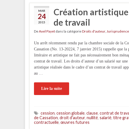
Création artistique
MAR
24
de travail
2015
De
Axel Payet
dans la catégorie
Droits d'auteur
,
Jurisprudence
Un arrêt récemment rendu par la chambre sociale de la Co
Cassation (No. 13-20224, 7 janvier 2015) rappelle que la 
littéraire et artistique ne fait pas nécessairement bon ména
contrat de travail. Les droits d’auteur d’un salarié sur une
artistique réalisée dans le cadre d’un contrat de travail app
au …
Lire la suite
cession
,
cession globale
,
clause
,
contrat de trava
de Cassation
,
droit d'auteur
,
nullité
,
salarié
,
titre gra
contractuelle
,
œuvres futures