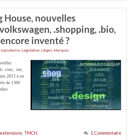
 House, nouvelles
 .volkswagen, .shopping, .bio,
s encore inventé ?
risprudence
,
Législation
,
Litiges
,
Marques
uvelles
ls .com, .net,
 juin 2013 à un
près de 1300
elles
 extensions
,
TMCH
,
1 Commentaire