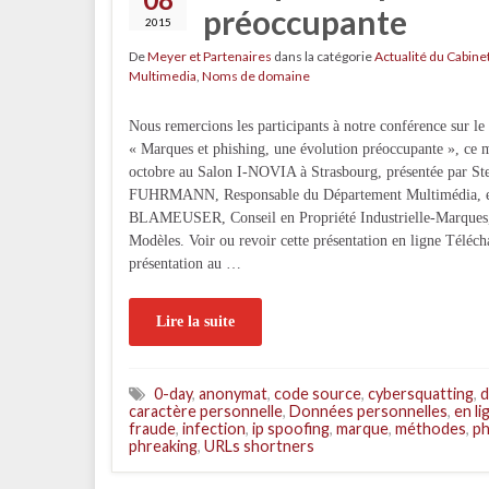
préoccupante
2015
De
Meyer et Partenaires
dans la catégorie
Actualité du Cabine
Multimedia
,
Noms de domaine
Nous remercions les participants à notre conférence sur le
« Marques et phishing, une évolution préoccupante », ce 
octobre au Salon I-NOVIA à Strasbourg, présentée par St
FUHRMANN, Responsable du Département Multimédia, et
BLAMEUSER, Conseil en Propriété Industrielle-Marques
Modèles. Voir ou revoir cette présentation en ligne Téléch
présentation au …
Lire la suite
0-day
,
anonymat
,
code source
,
cybersquatting
,
d
caractère personnelle
,
Données personnelles
,
en li
fraude
,
infection
,
ip spoofing
,
marque
,
méthodes
,
ph
phreaking
,
URLs shortners