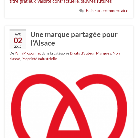
titre gratieux
,
validité contractuelle
,
œuvres futures
Faire un commentaire
Une marque partagée pour
AVR
02
l’Alsace
2012
De
Yann Proponnet
dans la catégorie
Droits d'auteur
,
Marques
,
Non
classé
,
Propriété Industrielle