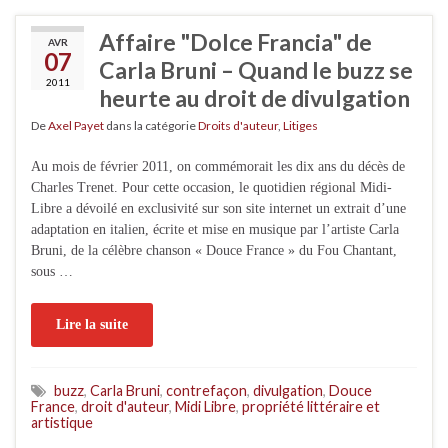
Affaire "Dolce Francia" de
AVR
07
Carla Bruni – Quand le buzz se
2011
heurte au droit de divulgation
De
Axel Payet
dans la catégorie
Droits d'auteur
,
Litiges
Au mois de février 2011, on commémorait les dix ans du décès de
Charles Trenet. Pour cette occasion, le quotidien régional Midi-
Libre a dévoilé en exclusivité sur son site internet un extrait d’une
adaptation en italien, écrite et mise en musique par l’artiste Carla
Bruni, de la célèbre chanson « Douce France » du Fou Chantant,
sous …
Lire la suite
buzz
,
Carla Bruni
,
contrefaçon
,
divulgation
,
Douce
France
,
droit d'auteur
,
Midi Libre
,
propriété littéraire et
artistique