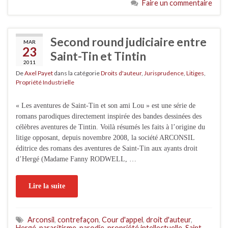
Faire un commentaire
Second round judiciaire entre
MAR
23
Saint-Tin et Tintin
2011
De
Axel Payet
dans la catégorie
Droits d'auteur
,
Jurisprudence
,
Litiges
,
Propriété Industrielle
« Les aventures de Saint-Tin et son ami Lou » est une série de
romans parodiques directement inspirée des bandes dessinées des
célèbres aventures de Tintin. Voilà résumés les faits à l’origine du
litige opposant, depuis novembre 2008, la société ARCONSIL
éditrice des romans des aventures de Saint-Tin aux ayants droit
d’Hergé (Madame Fanny RODWELL, …
Lire la suite
Arconsil
,
contrefaçon
,
Cour d'appel
,
droit d'auteur
,
Hergé
,
parasitisme
,
parodie
,
propriété intellectuelle
,
Saint-