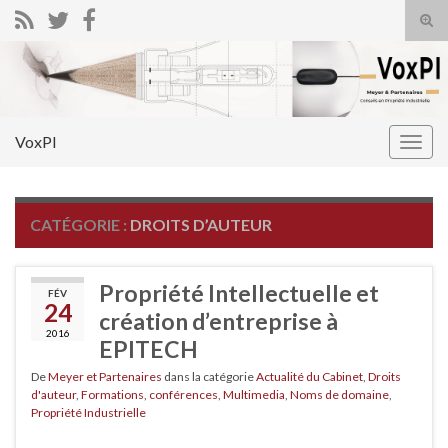
Tog
sear
Search for:
for
VoxPI
Togg
navig
CATÉGORIE :
DROITS D’AUTEUR
Propriété Intellectuelle et
FÉV
24
création d’entreprise à
2016
EPITECH
De
Meyer et Partenaires
dans la catégorie
Actualité du Cabinet
,
Droits
d'auteur
,
Formations, conférences
,
Multimedia
,
Noms de domaine
,
Propriété Industrielle