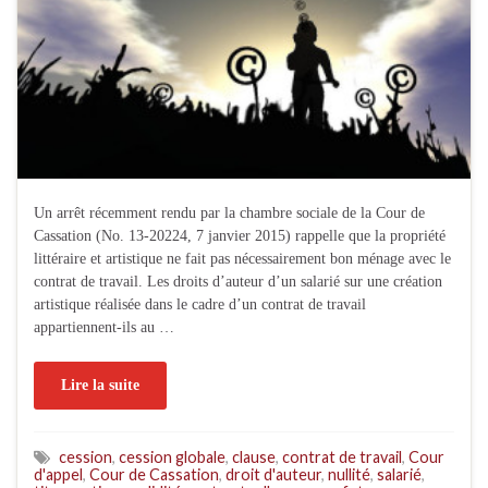
Un arrêt récemment rendu par la chambre sociale de la Cour de
Cassation (No. 13-20224, 7 janvier 2015) rappelle que la propriété
littéraire et artistique ne fait pas nécessairement bon ménage avec le
contrat de travail. Les droits d’auteur d’un salarié sur une création
artistique réalisée dans le cadre d’un contrat de travail
appartiennent-ils au …
Lire la suite
cession
,
cession globale
,
clause
,
contrat de travail
,
Cour
d'appel
,
Cour de Cassation
,
droit d'auteur
,
nullité
,
salarié
,