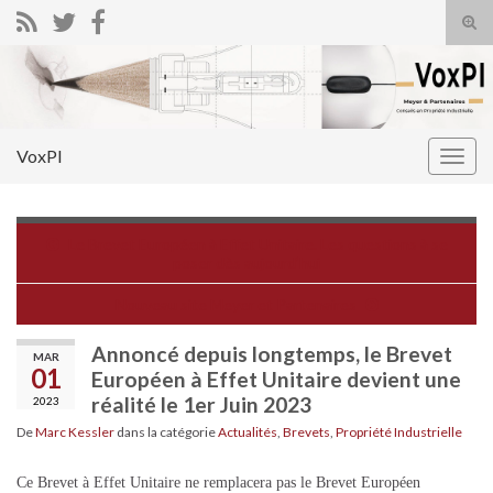
Tog
sear
Search for:
for
VoxPI
Togg
navig
Le Brevet Européen à Effet Unitaire. Les questions à se
poser dès aujourd’hui
Nouveau site Meyer et Partenaires
Annoncé depuis longtemps, le Brevet
MAR
01
Européen à Effet Unitaire devient une
réalité le 1er Juin 2023
2023
De
Marc Kessler
dans la catégorie
Actualités
,
Brevets
,
Propriété Industrielle
Ce Brevet à Effet Unitaire ne remplacera pas le Brevet Européen