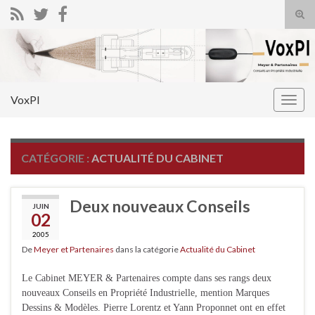
Tog
sear
Search for:
for
VoxPI
Togg
navig
CATÉGORIE :
ACTUALITÉ DU CABINET
Deux nouveaux Conseils
JUIN
02
2005
De
Meyer et Partenaires
dans la catégorie
Actualité du Cabinet
Le Cabinet MEYER & Partenaires compte dans ses rangs deux
nouveaux Conseils en Propriété Industrielle, mention Marques
Dessins & Modèles. Pierre Lorentz et Yann Proponnet ont en effet