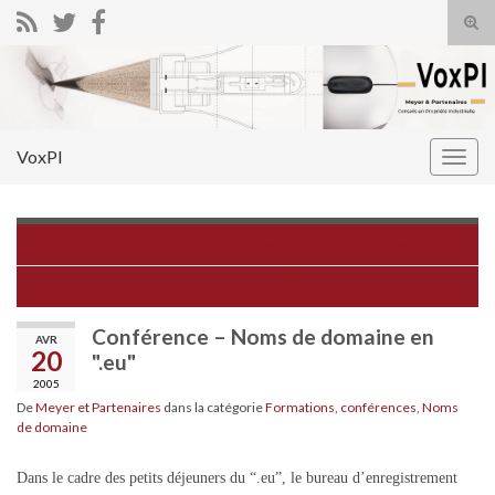
Tog
sear
Search for:
for
VoxPI
Togg
navig
AdWords: nouvelle assignation contre Google
Nemo, le pois(s)on d'avril de Disney
Conférence – Noms de domaine en
AVR
20
".eu"
2005
De
Meyer et Partenaires
dans la catégorie
Formations, conférences
,
Noms
de domaine
Dans le cadre des petits déjeuners du “.eu”, le bureau d’enregistrement