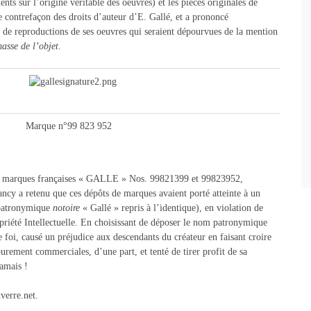
ients sur l’origine véritable des oeuvres) et les pièces originales de
e contrefaçon des droits d’auteur d’E. Gallé, et a prononcé
on de reproductions de ses oeuvres qui seraient dépourvues de la mention
asse de l’objet
.
Marque n°99 823 952
eux marques françaises « GALLE » Nos. 99821399 et 99823952,
ncy a retenu que ces dépôts de marques avaient porté atteinte à un
 patronymique
notoire
« Gallé » repris à l’identique), en violation de
opriété Intellectuelle. En choisissant de déposer le nom patronymique
e foi, causé un préjudice aux descendants du créateur en faisant croire
purement commerciales, d’une part, et tenté de tirer profit de sa
jamais !
verre.net.