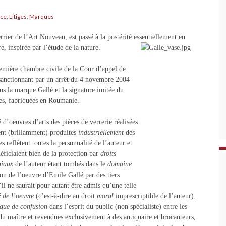
nce
,
Litiges
,
Marques
rrier de l’Art Nouveau, est passé à la postérité essentiellement en
re, inspirée par l’étude de la nature.
emière chambre civile de la Cour d’appel de
sanctionnant par un arrêt du 4 novembre 2004
us la marque Gallé et la signature imitée du
ques, fabriquées en Roumanie.
d’oeuvres d’arts des pièces de verrerie réalisées
rent (brillamment) produites
industriellement
dès
 reflètent toutes la personnalité de l’auteur et
éficiaient bien de la protection par
droits
niaux
de l’auteur étant tombés dans le
domaine
ion de l’oeuvre d’Emile Gallé par des tiers
’il ne saurait pour autant être admis qu’une telle
é de l’oeuvre
(c’est-à-dire au droit
moral
imprescriptible de l’auteur).
sque de confusion
dans l’esprit du public (non spécialiste) entre les
du maître et revendues exclusivement à des antiquaire et brocanteurs,