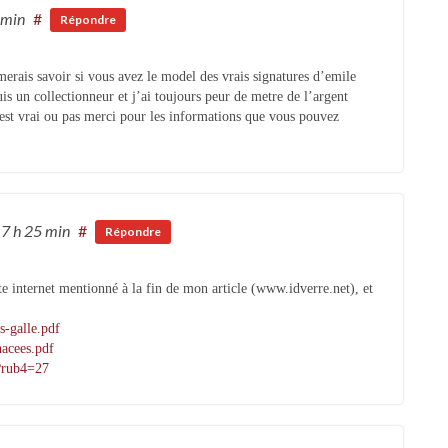
 min
#
Répondre
aimerais savoir si vous avez le model des vrais signatures d’emile
suis un collectionneur et j’ai toujours peur de metre de l’argent
l est vrai ou pas merci pour les informations que vous pouvez
17 h 25 min
#
Répondre
ite internet mentionné à la fin de mon article (www.idverre.net), et
s-galle.pdf
nacees.pdf
p?rub4=27