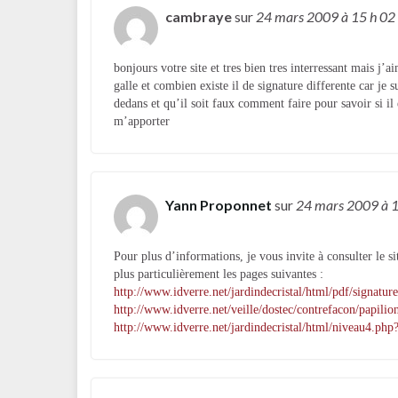
cambraye
sur
24 mars 2009
à 15 h 02
bonjours votre site et tres bien tres interressant mais j’
galle et combien existe il de signature differente car je 
dedans et qu’il soit faux comment faire pour savoir si i
m’apporter
Yann Proponnet
sur
24 mars 2009
à 
Pour plus d’informations, je vous invite à consulter le s
plus particulièrement les pages suivantes :
http://www.idverre.net/jardindecristal/html/pdf/signature
http://www.idverre.net/veille/dostec/contrefacon/papilio
http://www.idverre.net/jardindecristal/html/niveau4.ph