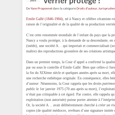
verrier protégé !
2005
De
Yann Proponnet
dans la catégorie
Droits d'auteur
,
Jurisprude
Emile Gallé (1846-1904)
, né à Nancy et célèbre céramiste-ve
raison de l’originalité et de la qualité de sa production verriè
C’est cette renommée mondiale de l’enfant du pays que la pr
Nancy a voulu protéger, à la demande de sa descendante, en 
(inédit), une société A… qui importait et commercialisait (so
maître) des reproductions grossières de ses créations artisti
Dans un premier temps, la Cour d’appel a confirmé la qualité 
par ou sous le contrôle d’Emile Gallé. Bien que celles-ci fu
la fin du XIXème siècle et quelques années après sa mort, elles
une recherche esthétique originale. En conséquence, elles bén
d’auteur
. Néanmoins, la Cour rappela que les droits
patrimo
public
le 1er janvier 1975 (70 ans après sa mort), l’exploitat
n’était pas critiquable à cet égard. Par contre, elle rappela qu
exploitation (non autorisée) puisse porter atteinte à
l’intégrit
Or, la société A… avait délibéremment cherché à
créer un ri
copies (de qualité médiocre, revêtues d’une signature imitée 