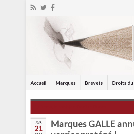
Accueil
Marques
Brevets
Droits d
Nemo, le pois(s)on d'avril de Disney
Marques GALLE annul
AVR
21