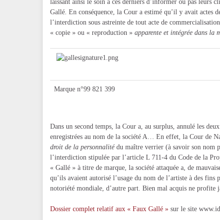
laissant ainsi le soin à ces derniers d’informer ou pas leurs cl
Gallé. En conséquence, la Cour a estimé qu’il y avait actes d
l’interdiction sous astreinte de tout acte de commercialisati
« copie » ou « reproduction »
apparente et intégrée dans la m
Marque n°99 821 399
Dans un second temps, la Cour a, au surplus, annulé les d
enregistrées au nom de la société A… En effet, la Cour de Na
droit de la personnalité
du maître verrier (à savoir son nom
l’interdiction stipulée par l’article L 711-4 du Code de la Pr
« Gallé » à titre de marque, la société attaquée a, de mauvais
qu’ils avaient autorisé l’usage du nom de l’artiste à des fins 
notoriété mondiale, d’autre part. Bien mal acquis ne profite 
Dossier complet relatif aux « Faux Gallé »
sur le site www.id