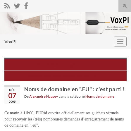
Tog
sear
Search for:
for
VoxPI
Togg
navig
Vico : oriflamme et goût à l'ancienne
Premier bilan après l'ouverture du ".eu"
Noms de domaine en ".EU" : c'est parti !
DÉC
07
De
Alexandre Nappey
dans la catégorie
Noms de domaine
2005
Ce matin à 11h00, EURid ouvrira officiellement ses guichets virtuels
pour recevoir les (très) nombreuses demandes d’enregistrement de noms
de domaine en ".eu".