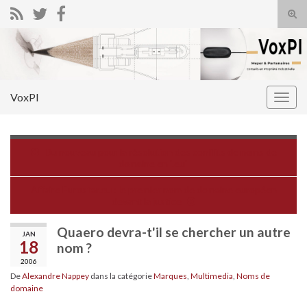
Tog
sear
Search for:
for
VoxPI
Togg
navig
Du nouveau pour la résolution des conflits de noms de
domaine en ".eu"
Affaire Eurostar.eu : le premier nom de domaine européen
devant la justice
Quaero devra-t'il se chercher un autre
JAN
18
nom ?
2006
De
Alexandre Nappey
dans la catégorie
Marques
,
Multimedia
,
Noms de
domaine