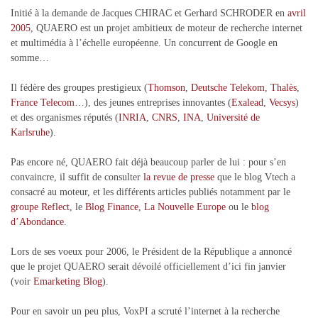
Initié à la demande de Jacques CHIRAC et Gerhard SCHRODER en
avril
2005
, QUAERO est un projet ambitieux de moteur de recherche internet
et multimédia à l’échelle européenne. Un concurrent de Google en
somme…
Il fédère des groupes prestigieux (
Thomson
,
Deutsche Telekom
,
Thalès
,
France Telecom
…), des jeunes entreprises innovantes (
Exalead
,
Vecsys
)
et des organismes réputés (
INRIA
,
CNRS
,
INA
,
Université de
Karlsruhe
).
Pas encore né, QUAERO fait déjà beaucoup parler de lui : pour s’en
convaincre, il suffit de consulter
la revue de presse
que le blog Vtech a
consacré au moteur, et les différents articles publiés notamment par le
groupe Reflect
, le
Blog Finance
,
La Nouvelle Europe
ou le
blog
d’Abondance
.
Lors de ses voeux pour 2006, le Président de la République a annoncé
que le projet QUAERO serait dévoilé officiellement d’ici fin janvier
(voir
Emarketing Blog
).
Pour en savoir un peu plus, VoxPI a scruté l’internet à la recherche