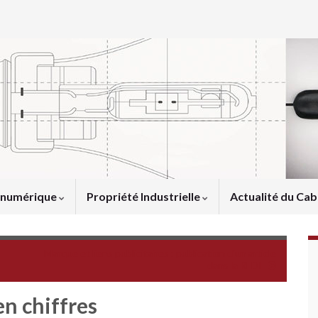
u numérique
Propriété Industrielle
Actualité du Cab
Marque et liens publicitaires : publication d'un article
dans la RLDI
n chiffres