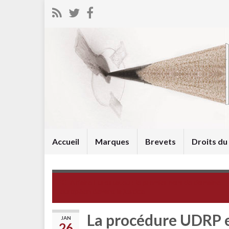
Accueil
Marques
Brevets
Droits d
Affaire Eurostar.eu : le premier nom de domaine
européen devant la justice
La procédure UDRP e
JAN
26