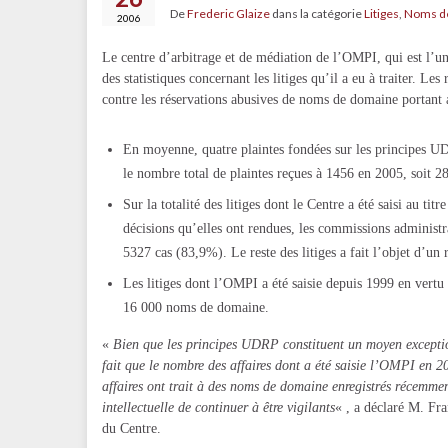
De
Frederic Glaize
dans la catégorie
Litiges
,
Noms d
2006
Le centre d’arbitrage et de médiation de l’OMPI, qui est l’un
des statistiques concernant les litiges qu’il a eu à traiter. L
contre les réservations abusives de noms de domaine portant a
En moyenne, quatre plaintes fondées sur les principes U
le nombre total de plaintes reçues à 1456 en 2005, soit 
Sur la totalité des litiges dont le Centre a été saisi au t
décisions qu’elles ont rendues, les commissions administ
5327 cas (83,9%). Le reste des litiges a fait l’objet d’un 
Les litiges dont l’OMPI a été saisie depuis 1999 en vertu
16 000 noms de domaine.
«
Bien que les principes UDRP constituent un moyen exception
fait que le nombre des affaires dont a été saisie l’OMPI en 2
affaires ont trait à des noms de domaine enregistrés récemment
intellectuelle de continuer à être vigilants
« , a déclaré M. Fra
du Centre.