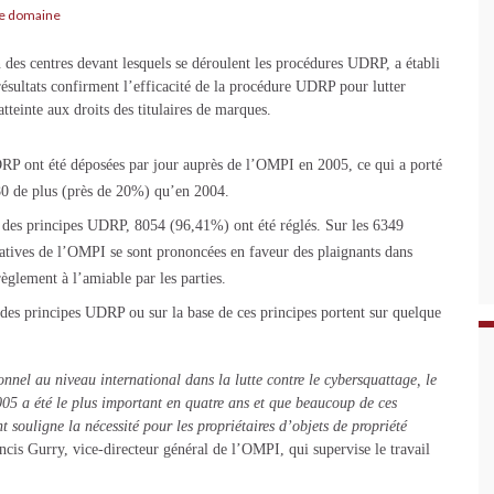
e domaine
 des centres devant lesquels se déroulent les procédures UDRP, a établi
es résultats confirment l’efficacité de la procédure UDRP pour lutter
tteinte aux droits des titulaires de marques.
DRP ont été déposées par jour auprès de l’OMPI en 2005, ce qui a porté
280 de plus (près de 20%) qu’en 2004.
itre des principes UDRP, 8054 (96,41%) ont été réglés. Sur les 6349
ratives de l’OMPI se sont prononcées en faveur des plaignants dans
règlement à l’amiable par les parties.
 des principes UDRP ou sur la base de ces principes portent sur quelque
nel au niveau international dans la lutte contre le cybersquattage, le
005 a été le plus important en quatre ans et que beaucoup de ces
 souligne la nécessité pour les propriétaires d’objets de propriété
ncis Gurry, vice-directeur général de l’OMPI, qui supervise le travail