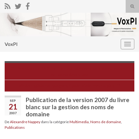
Tog
sear
Search for:
for
VoxPI
Togg
navig
Procédures PARL du ".fr": les décisions se suivent mais ne
se ressemblent pas
Vidéo : saisie de caleçons Calvin Klein contrefaits
Publication de la version 2007 du livre
SEP
21
blanc sur la gestion des noms de
domaine
2007
De
Alexandre Nappey
dans la catégorie
Multimedia
,
Noms de domaine
,
Publications