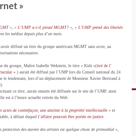
ernet »
 MGMT
», «
L’UMP a-t-il piraté MGMT?
», «
L’UMP prend des libertés
ans les médias depuis plus d’un mois.
avoir diffusé un titre du groupe américain MGMT sans avoir, au
torisations nécessaires.
se du groupe, Maître Isabelle Wekstein, le titre « Kids »(
tiré de l’
tacular «
) aurait été diffusé par l’UMP lors du Conseil national du 24
que le lendemain, lors d’un déplacement de Monsieur Xavier Bertrand à
).
luant ce titre, aurait ensuite été diffusée sur le site de l’UMP, ainsi
le est à l’heure actuelle retirée du Web.
s actes de contrefaçon, une atteinte à la propriété intellectuelle
» et
iable, à défaut duquel
l’affaire pourrait être portée en justice
.
a protection des œuvres des artistes est quelque chose de primordial
»,