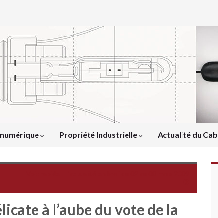
u numérique
Propriété Industrielle
Actualité du Cab
Voix rapide – l’actualité en bref du 02 au 08 mars 2009
icate à l’aube du vote de la