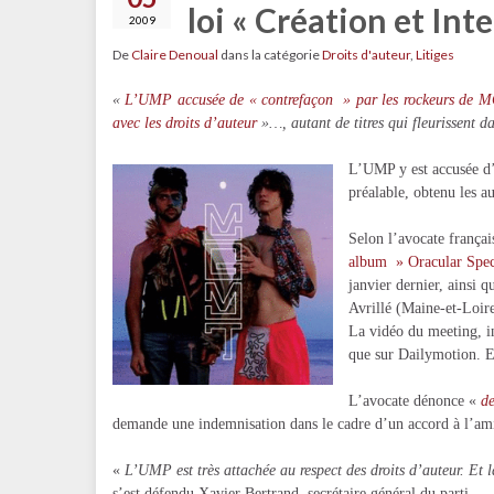
loi « Création et Int
2009
De
Claire Denoual
dans la catégorie
Droits d'auteur
,
Litiges
«
L’UMP accusée de « contrefaçon » par les rockeurs de
avec les droits d’auteur
»…, autant de titres qui fleurissent d
L’UMP y est accusée d’
préalable, obtenu les au
Selon l’avocate françai
album » Oracular Spec
janvier dernier, ainsi 
Avrillé (Maine-et-Loire
La vidéo du meeting, inc
que sur Dailymotion. El
L’avocate dénonce «
de
demande une indemnisation dans le cadre d’un accord à l’am
«
L’UMP est très attachée au respect des droits d’auteur. Et l
s’est défendu Xavier Bertrand, secrétaire général du parti.