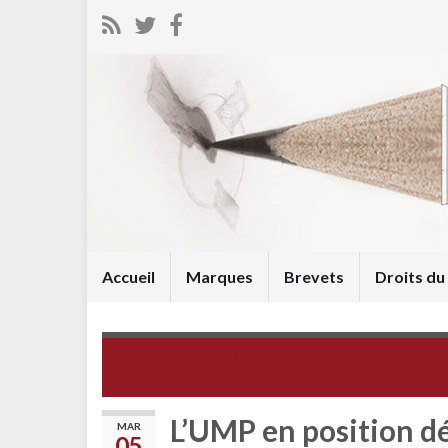
Accueil
Marques
Brevets
Droits d
Meeting de l'ICANN à Mexico du 01 au 06 mars
2009
L’UMP en position dél
MAR
05