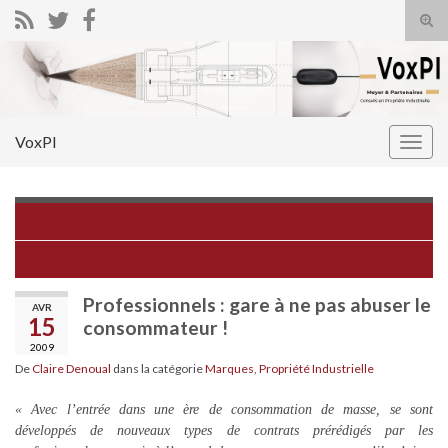
Tog
sear
Search for:
for
VoxPI
Togg
navig
L'adresse IP à l'usage des juristes
"Emailing" ou du caractère usuel d’une marque
Professionnels : gare à ne pas abuser le
AVR
15
consommateur !
2009
De
Claire Denoual
dans la catégorie
Marques
,
Propriété Industrielle
« Avec l’entrée dans une ère de consommation de masse, se sont
développés de nouveaux types de contrats prérédigés par les