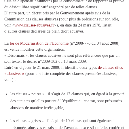
Cela ne dispensait néanmoins pas le consommateur de rapporter la preuve
du déséquilibre significatif engendré par de telles clauses.
D’autre part, un décret pris par le Gouvernement après avis de la
Commission des clauses abusives (pour plus de précisions sur son rôle,
voir <
www.clauses-abusives.fr
>), en date du 24 mars 1978, listait
d’autres clauses déclarées de plein droit abusives.
La
loi de Modernisation de l’Economie
(n°2008-776 du 04 août 2008)
est venue modifier cette organisation.
« Désormais », les clauses abusives ne sont plus référencées que par un
seul texte,: le décret n°2009-302 du 18 mars 2009.
Entré en vigueur le 21 mars 2009, il identifie deux types
de clauses dites
« abusives »
(pour une liste complète des clauses présumées abusives,
voir ) :
les clauses « noires » : il s’agit de 12 clauses qui, eu égard à la gravité
des atteintes qu’elles portent à l’équilibre du contrat, sont présumées
abusives de manière irréfragable,
les clauses « grises » : il s’agit de 10 clauses qui sont également
présumées abusives en raison de l’avantage excessif qu’elles confèrent