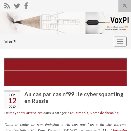
Tog
sear
Search for:
for
VoxPI
Togg
navig
Au cas par cas n°98 : les nouvelles extensions
Au cas par cas n°100 : l'application des décisions d'arbitrage
Au cas par cas n°99 : le cybersquatting
FÉV
12
en Russie
2010
De
Meyer et Partenaires
dans la catégorie
Multimedia
,
Noms de domaine
Dans le cadre de son émission « Au cas par Cas » du site internet
domaine.info, M. Sam Syamak BAVAFA a accueilli M.
Alexandre