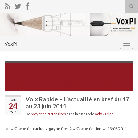
Tog
sear
Search for:
for
VoxPI
Togg
navig
Voix Rapide – L’actualité en bref du 09 au 17 juin 2011
Ouverture de la première période d’opposition à l’encontre de
l’enregistrement des marques déposées en Italie
Voix Rapide – L’actualité en bref du 17
JUIN
24
au 23 juin 2011
2011
De
Meyer et Partenaires
dans la catégorie
Voix Rapide
« Coeur de vache » gagne face à « Coeur de lion »
. 23/06/2011