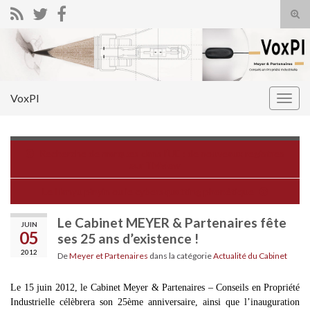
Tog
sear
Search for:
for
VoxPI
Togg
navig
Recherche de marques dans l’UE : de nouveaux registres
sur TMview
Le Hanyu pinyin ou le cybersquatting phonétique
Le Cabinet MEYER & Partenaires fête
JUIN
05
ses 25 ans d’existence !
2012
De
Meyer et Partenaires
dans la catégorie
Actualité du Cabinet
Le 15 juin 2012, le
Cabinet Meyer & Partenaires – Conseils en Propriété
Industrielle
célèbrera son 25ème anniversaire, ainsi que l’inauguration