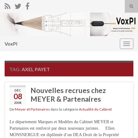
Tog
sear
Search for:
for
VoxPI
Togg
navig
TAG:
AXEL PAYET
Nouvelles recrues chez
DÉC
08
MEYER & Partenaires
2008
De
Meyer et Partenaires
dans la catégorie
Actualité du Cabinet
Le département Marques et Modèles du Cabinet MEYER et
Partenaires est renforcé par deux nouveaux juristes. Ellen
MONSNERGUE est diplômée d’un DEA Droit de la Propriété