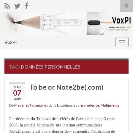
Tog
sear
Search for:
for
VoxPI
Togg
navig
TAG:
DONNÉES PERSONNELLES
To be or Note2be(.com)
MAR
07
2008
De
Meyer et Partenaires
dans la catégorie
Jurisprudence
,
Multimedia
Par décision du Tribunal des référés de Paris en date du 3 mars
2008, la société éditrice du site internet communautaire
Note2be.com s’est vue ordonner de « suspendre l’utilisation de