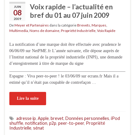
Voix rapide – l’actualité en
JUIN
08
bref du 01 au 07 juin 2009
2009
De
Meyer et Partenaires
dans la catégorie
Brevets
,
Marques
,
Multimedia
,
Noms de domaine
,
Propriété Industrielle
,
Voix Rapide
La notification d’une marque doit être effectuée avec prudence le
06/06/09 sur NetPME.fr L’année suivante, elle dépose auprès de
l’Institut national de la propriété industrielle (INPI), une demande
d’enregistrement à titre de marque du signe
_______________________________________________________
Espagne : Viva peer-to-peer ! le 03/06/09 sur ecrans.fr Mais il a
estimé qu’il n’était pas coupable de contrefaçon …
Lire la suite
adresse ip
,
Apple
,
brevet
,
Données personnelles
,
iPod
shuffle
,
notification
,
p2p
,
peer-to-peer
,
Propriété
Industrielle
,
sénat