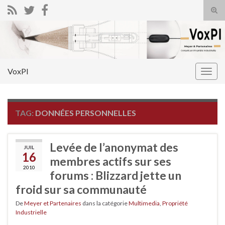
Tog
sear
Search for:
for
VoxPI
Togg
navig
TAG:
DONNÉES PERSONNELLES
Levée de l’anonymat des
JUIL
16
membres actifs sur ses
2010
forums : Blizzard jette un
froid sur sa communauté
De
Meyer et Partenaires
dans la catégorie
Multimedia
,
Propriété
Industrielle