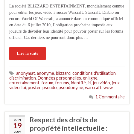
La société BLIZZARD ENTERTAINMENT, mondialement connue
pour éditer les jeux vidéo à succès Warcraft, Starcraft, Diablo ou
encore World Of Warcraft, a annoncé dans un communiqué officiel
en date du 6 juillet 2010, l’obligation prochaine imposée aux
joueurs de dévoiler leur identité pour pouvoir poster sur les forums
officiel. Ces derniers ne pourront donc plus …
Lire la suite
anonymat
,
anonyme
,
blizzard
,
conditions d'utilisation
,
discrimination
,
Données personnelles
,
en ligne
,
entertainement
,
forum
,
forums
,
identité
,
irl
,
jeu vidéo
,
jeux
vidéo
,
loi
,
poster
,
pseudo
,
pseudonyme
,
warcraft
,
wow
1 Commentaire
Respect des droits de
JUIN
19
propriété intellectuelle :
2009