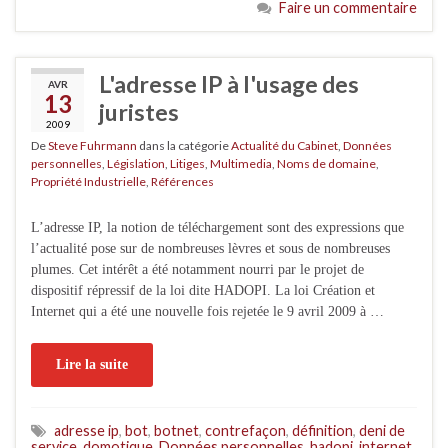
Faire un commentaire
L'adresse IP à l'usage des
AVR
13
juristes
2009
De
Steve Fuhrmann
dans la catégorie
Actualité du Cabinet
,
Données
personnelles
,
Législation
,
Litiges
,
Multimedia
,
Noms de domaine
,
Propriété Industrielle
,
Références
L’adresse IP, la notion de téléchargement sont des expressions que
l’actualité pose sur de nombreuses lèvres et sous de nombreuses
plumes. Cet intérêt a été notamment nourri par le projet de
dispositif répressif de la loi dite HADOPI. La loi Création et
Internet qui a été une nouvelle fois rejetée le 9 avril 2009 à …
Lire la suite
adresse ip
,
bot
,
botnet
,
contrefaçon
,
définition
,
deni de
service
,
domotique
,
Données personnelles
,
hadopi
,
internet