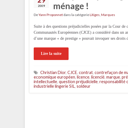
ménage !
2009
De
Yann Proponnet
dans la catégorie
Litiges
,
Marques
Suite à des questions préjudicielles posées par la Cour de c
Communautés Européennes (CJCE) a considéré dans un arrêt 
d’une marque « de prestige » pouvait invoquer ses droits
Lire la suite
Christian Dior
,
CJCE
,
contrat
,
contrefaçon de m
economique européen
,
licence
,
licencié
,
marque
,
pré
intellectuelle
,
question préjudicielle
,
responsabilité 
industrielle lingerie SIL
,
soldeur