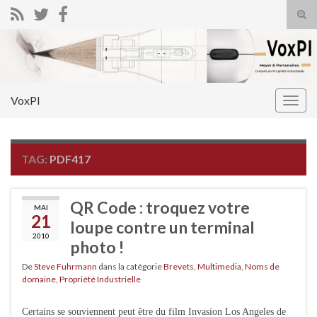
Tog
sear
Search for:
for
VoxPI
Togg
navig
TAG:
PDF417
QR Code : troquez votre
MAI
21
loupe contre un terminal
2010
photo !
De
Steve Fuhrmann
dans la catégorie
Brevets
,
Multimedia
,
Noms de
domaine
,
Propriété Industrielle
Certains se souviennent peut être du film Invasion Los Angeles de