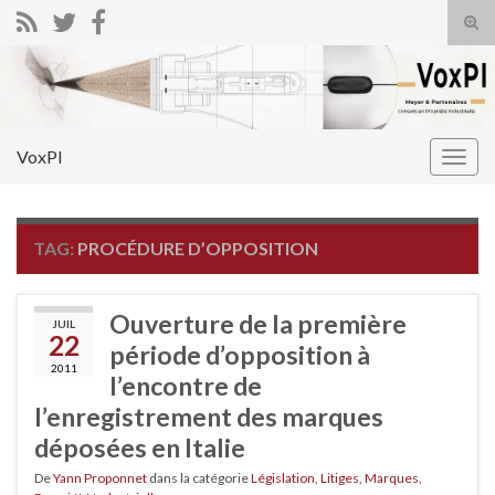
Tog
sear
Search for:
for
VoxPI
Togg
navig
TAG:
PROCÉDURE D’OPPOSITION
Ouverture de la première
JUIL
22
période d’opposition à
2011
l’encontre de
l’enregistrement des marques
déposées en Italie
De
Yann Proponnet
dans la catégorie
Législation
,
Litiges
,
Marques
,