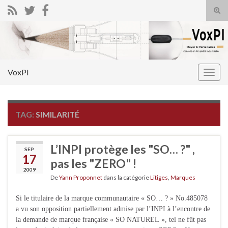
Tog
sear
Search for:
for
VoxPI
Togg
navig
TAG:
SIMILARITÉ
L’INPI protège les "SO… ?" ,
SEP
17
pas les "ZERO" !
2009
De
Yann Proponnet
dans la catégorie
Litiges
,
Marques
Si le titulaire de la marque communautaire « SO… ? » No.485078
a vu son opposition partiellement admise par l’INPI à l’encontre de
la demande de marque française « SO NATUREL », tel ne fût pas