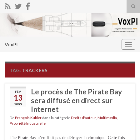
Tog
sear
Search for:
for
VoxPI
Togg
navig
TAG:
TRACKERS
Le procès de The Pirate Bay
FÉV
13
sera diffusé en direct sur
2009
Internet
De
François Kubler
dans la catégorie
Droits d'auteur
,
Multimedia
,
Propriété Industrielle
The Pirate Bay n’en finit pas de défrayer la chronique. Cette fois-