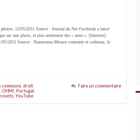
 photos. 12/05/2011 Source : Journal du Net Facebook a lancé
e sur une photo, et plus seulement des « amis ». [Internet] :
11/05/2011 Source : Numerama Mesure contestée et coûteuse, le
ve commons
,
droit
Faire un commentaire
,
OHMI
,
Portugal
,
brevets
,
YouTube