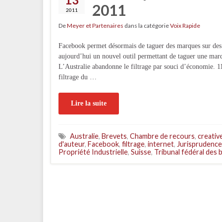
2011
2011
De
Meyer et Partenaires
dans la catégorie
Voix Rapide
Facebook permet désormais de taguer des marques sur des
aujourd’hui un nouvel outil permettant de taguer une marqu
L’Australie abandonne le filtrage par souci d’économie. 
filtrage du …
Lire la suite
Australie
,
Brevets
,
Chambre de recours
,
creati
d'auteur
,
Facebook
,
filtrage
,
internet
,
Jurisprudence
Propriété Industrielle
,
Suisse
,
Tribunal fédéral des 