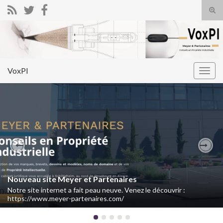
Tog
sear
Search for:
for
VoxPI
Togg
navig
Previous
Nex
Nouveau site Meyer et Partenaires
Notre site internet a fait peau neuve. Venez le découvrir :
https://www.meyer-partenaires.com/