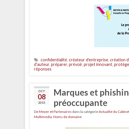
confidentialité
,
créateur d'entreprise
,
création d
d'auteur
,
préparer
,
prévoir
,
projet innovant
,
protége
réponses
Marques et phishin
OCT
08
préoccupante
2015
De
Meyer et Partenaires
dans la catégorie
Actualité du Cabine
Multimedia
,
Noms de domaine