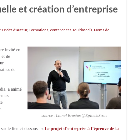
elle et création d’entreprise
t
,
Droits d'auteur
,
Formations, conférences
,
Multimedia
,
Noms de
e invité en
 et de
eur
maines de
ia, a animé
jeunes
té
n
source : Lionel Brosius @EpitechStras
sur le lien ci-dessous : «
Le projet d’entreprise à l’épreuve de la