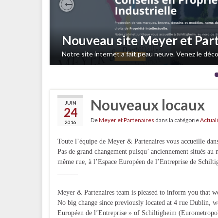
Previous
Nouveau site Meyer et Par
Notre site internet a fait peau neuve. Venez le dé
Nouveaux locaux
JUIN
24
De
Meyer et Partenaires
dans la catégorie
Actual
2016
Toute l’équipe de Meyer & Partenaires vous accueille dans
Pas de grand changement puisqu’ anciennement situés au n
même rue, à l’Espace Européen de l’Entreprise de Schilt
______
Meyer & Partenaires team is pleased to inform you that w
No big change since previously located at 4 rue Dublin, we
Européen de l’Entreprise » of Schiltigheim (Eurometropol