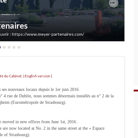
Next
tenaires
couvrir : https://www.meyer-partenaires.com/
ité du Cabinet
,
| English version |
 ses nouveaux locaux depuis le 1er juin 2016.
° 4 rue de Dublin, nous sommes désormais installés au n° 2 de la
igheim (Eurométropole de Strasbourg).
e moved in new offices from June 1st, 2016 .
 are now located at No. 2 in the same street at the « Espace
e of Strasbourg).