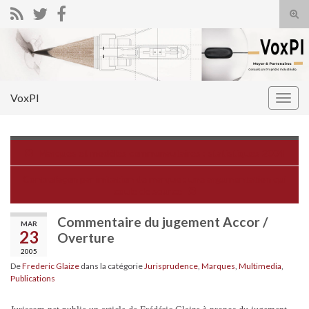
Tog
sear
Search for:
for
VoxPI
Togg
navig
Marques et modèles communautaires : statistiques 2004
Contrefaçon par imitation de marque : une argumentation qui
coule de source
Commentaire du jugement Accor /
MAR
23
Overture
2005
De
Frederic Glaize
dans la catégorie
Jurisprudence
,
Marques
,
Multimedia
,
Publications