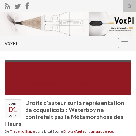
Tog
sear
Search for:
for
VoxPI
Togg
navig
Création de l'Agence du Patrimoine Immatériel de l'Etat
(APIE)
Quelques enseignements du litige entre Vista et Windows
Vista
Droits d'auteur sur la représentation
JUIN
01
de coquelicots : Waterboy ne
contrefait pas la Métamorphose des
2007
Fleurs
De
Frederic Glaize
dans la catégorie
Droits d'auteur
,
Jurisprudence
,