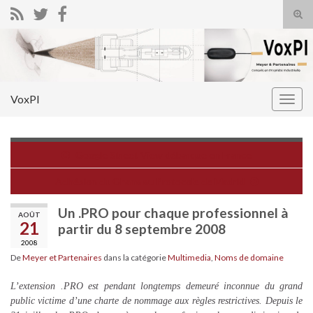
Tog
sear
Search for:
for
VoxPI
Togg
navig
Google Street View débarque en France
Adhésion du Ghana au Protocole de Madrid
Un .PRO pour chaque professionnel à
AOÛT
21
partir du 8 septembre 2008
2008
De
Meyer et Partenaires
dans la catégorie
Multimedia
,
Noms de domaine
L’extension .PRO est pendant longtemps demeuré inconnue du grand
public victime d’une charte de nommage aux règles restrictives. Depuis le