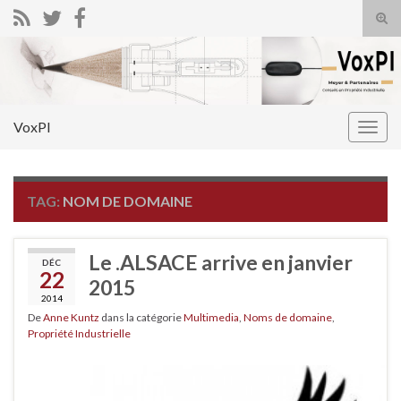
Tog
sear
Search for:
for
VoxPI
Togg
navig
TAG:
NOM DE DOMAINE
Le .ALSACE arrive en janvier
DÉC
22
2015
2014
De
Anne Kuntz
dans la catégorie
Multimedia
,
Noms de domaine
,
Propriété Industrielle