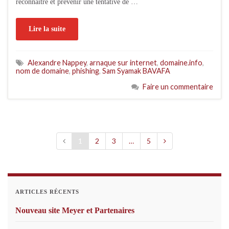
reconnaître et prévenir une tentative de …
Lire la suite
Alexandre Nappey
,
arnaque sur internet
,
domaine.info
,
nom de domaine
,
phishing
,
Sam Syamak BAVAFA
Faire un commentaire
1
2
3
…
5
ARTICLES RÉCENTS
Nouveau site Meyer et Partenaires