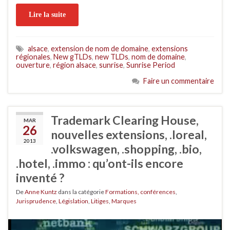
Lire la suite
alsace
,
extension de nom de domaine
,
extensions
régionales
,
New gTLDs
,
new TLDs
,
nom de domaine
,
ouverture
,
région alsace
,
sunrise
,
Sunrise Period
Faire un commentaire
Trademark Clearing House,
MAR
26
nouvelles extensions, .loreal,
2013
.volkswagen, .shopping, .bio,
.hotel, .immo : qu’ont-ils encore
inventé ?
De
Anne Kuntz
dans la catégorie
Formations, conférences
,
Jurisprudence
,
Législation
,
Litiges
,
Marques