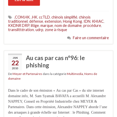
.COM.HK
,
.HK
,
ccTLD
,
chinois simplifié
,
chinois
traditionnel
,
défense
,
extension
,
Hong Kong
,
IDN
,
KHIAC
,
KKDNR DRP
,
litige
,
marque
,
nom de domaine
,
procédure
,
translittération
,
udrp
,
zone à risque
Faire un commentaire
Au cas par cas n°96: le
JAN
22
phishing
2010
De
Meyer et Partenaires
dans la catégorie
Multimedia
,
Noms de
domaine
Dans le cadre de son émission « Au cas par Cas » du site internet
domaine.info, M. Sam Syamak BAVAFA a accueilli M. Alexandre
NAPPEY, Conseil en Propriété Industrielle chez MEYER &
Partenaires. Dans cette émission, Alexandre NAPPEY aborde l’une
des arnaques à grande échelle sur Internet : le Phishing. Comment