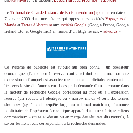
De
Axel Payet
dans la catégorie
Litiges
,
Marques
,
Propriété Industrielle
Le
Tribunal de Grande Instance de Paris a rendu un jugement
en date du
7 janvier 2009 dans une affaire qui opposait les sociétés
Voyageurs du
Monde
et
Terres d’Aventure
aux
sociétés Google
(Google France, Google
Ireland Ltd. et Google Inc.) en raison d’un litige lié aux «
adwords
».
Ce système de publicité est aujourd’hui bien connu : un opérateur
économique (l’annonceur) réserve contre rétribution un mot ou une
expression clef auquel est associée une annonce publicitaire contenant un
lien vers le site de l’annonceur. Lorsque la demande d’un internaute dans
le moteur de recherche Google correspond au mot ou à l’expression
réservé (par requête à l’identique ou « narrow match ») ou à des termes
similaires (système de requête large ou « broad match »), l’annonce
publicitaire de l’opérateur économique apparaît dans une rubrique « liens
commerciaux » située au-dessus ou en marge des résultats dits naturels, à
savoir les liens réels correspondant à la recherche demandée.