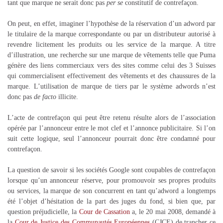
tant que marque ne serait donc pas
per se
constitutif de contrefaçon.
On peut, en effet, imaginer l’hypothèse de la réservation d’un adword par
le titulaire de la marque correspondante ou par un distributeur autorisé à
revendre licitement les produits ou les service de la marque. A titre
d’illustration, une recherche sur une marque de vêtements telle que Puma
génère des liens commerciaux vers des sites comme celui des 3 Suisses
qui commercialisent effectivement des vêtements et des chaussures de la
marque. L’utilisation de marque de tiers par le système adwords n’est
donc pas
de facto
illicite.
L’acte de contrefaçon qui peut être retenu résulte alors de l’association
opérée par l’annonceur entre le mot clef et l’annonce publicitaire. Si l’on
suit cette logique, seul l’annonceur pourrait donc être condamné pour
contrefaçon.
La question de savoir si les sociétés Google sont coupables de contrefaçon
lorsque qu’un annonceur réserve, pour promouvoir ses propres produits
ou services, la marque de son concurrent en tant qu’adword a longtemps
été l’objet d’hésitation de la part des juges du fond, si bien que, par
question préjudicielle, la
Cour de Cassation
a, le 20 mai 2008, demandé à
la
Cour de Justice des Communautés Européennes
(CJCE) de trancher ce