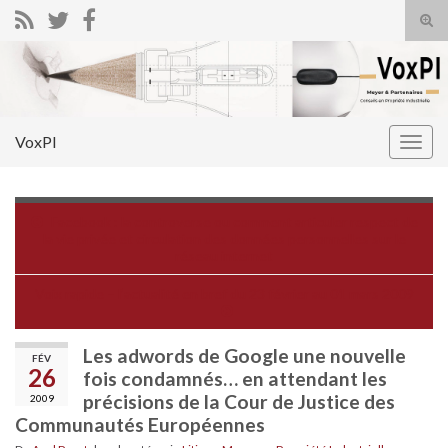
Tog
sear
Search for:
for
VoxPI
Togg
navig
Facebook : la controverse ou comment articuler respect de
la vie privée et circulation des données personnelles sur le
réseau internet
Voix rapide – l’actualité en bref du 23 février au 01 mars 2009
Les adwords de Google une nouvelle
FÉV
26
fois condamnés… en attendant les
précisions de la Cour de Justice des
2009
Communautés Européennes