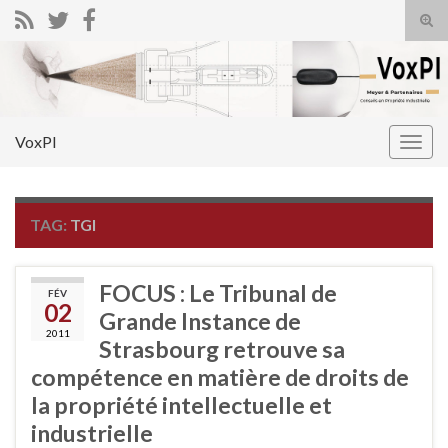
Tog
sear
Search for:
for
VoxPI
Togg
navig
TAG:
TGI
FOCUS : Le Tribunal de
FÉV
02
Grande Instance de
2011
Strasbourg retrouve sa
compétence en matière de droits de
la propriété intellectuelle et
industrielle