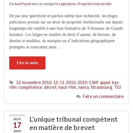
De
Axel Payet
dans la catégorie
Législation
,
Propriété Industrielle
De par leur spécificité et parfois même leur technicité, les litiges
judiciaires portant sur un droit de propriété intellectuelle ont depuis
longtemps été confiés à une liste limitative de Tribunaux de Grande
Instance. Les litiges en matière de droit d’auteur, de brevets, de
dessins et modèles, de marques ou d’indications géographiques
protégées se trouvaient ainsi …
Lire la suite
12 novembre 2010
,
12-11-2010
,
2010-1369
,
appel
,
bas-
rhin
,
compétence
,
décret
,
haut-rhin
,
nancy
,
Strasbourg
,
TGI
Faire un commentaire
L’unique tribunal compétent
NOV
17
en matière de brevet
2009