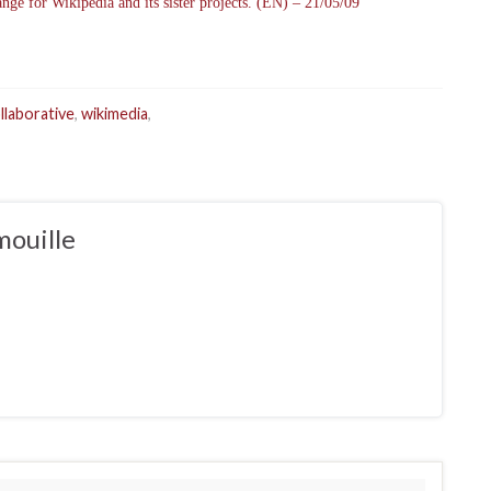
ge for Wikipedia and its sister projects. (EN) – 21/05/09
llaborative
,
wikimedia
,
mouille