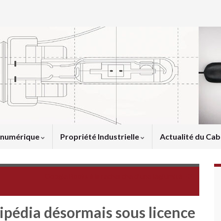
u numérique
Propriété Industrielle
Actualité du Cab
Google Books à la recherche d’une légitimité
ipédia désormais sous licence