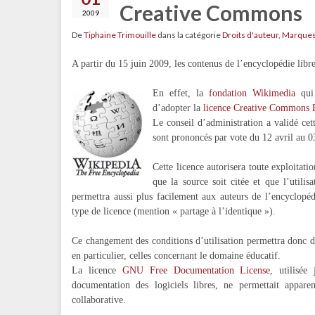
Creative Commons
2009
De
Tiphaine Trimouille
dans la catégorie
Droits d'auteur
,
Marque
A partir du 15 juin 2009, les contenus de l’encyclopédie lib
En effet, la
fondation Wikimedia
qui
d’adopter la
licence Creative Commons 
Le conseil d’administration a validé c
sont prononcés par vote du 12 avril au 
Cette licence autorisera toute exploitat
que la source soit citée et que l’utili
permettra aussi plus facilement aux auteurs de l’encyclopé
type de licence (mention « partage à l’identique »).
Ce changement des conditions d’utilisation permettra donc de f
en particulier, celles concernant le domaine éducatif.
La licence
GNU Free Documentation License
, utilisée
documentation des logiciels libres, ne permettait appar
collaborative.