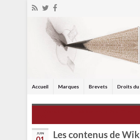
Accueil
Marques
Brevets
Droits d
Voix rapide – l’actualité en bref du 25 au 31 mai
2009
Les contenus de Wik
JUIN
01