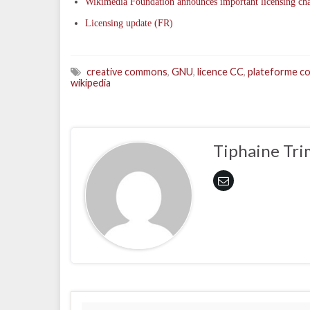
Wikimedia Foundation announces important licensing chan
Licensing update (FR)
creative commons
,
GNU
,
licence CC
,
plateforme co
wikipedia
Tiphaine Tri