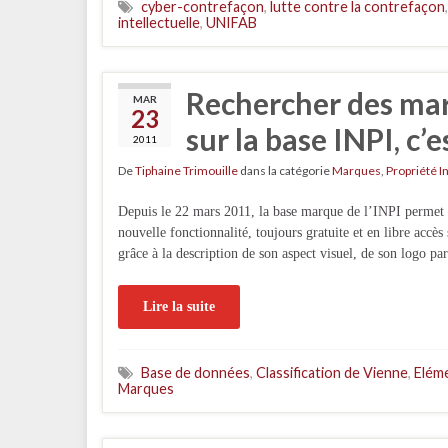
cyber-contrefaçon
,
lutte contre la contrefaçon
intellectuelle
,
UNIFAB
Rechercher des mar
MAR
23
sur la base INPI, c’
2011
De
Tiphaine Trimouille
dans la catégorie
Marques
,
Propriété I
Depuis le 22 mars 2011, la base marque de l’INPI permet d
nouvelle fonctionnalité, toujours gratuite et en libre accè
grâce à la description de son aspect visuel, de son logo pa
Lire la suite
Base de données
,
Classification de Vienne
,
Eléme
Marques