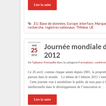
Lire la suite
.EU
,
Base de données
,
Europe
,
interface
,
Marqu
recherche
,
registres nationaux
,
TMview
,
UE
Journée mondiale de
AVR
25
2012
2012
De
Tiphaine Trimouille
dans la catégorie
Formations, confére
Ce 26 avril, comme chaque année depuis 2001, la propriété
partout dans le monde. Le thème de l’édition 2012 s’int
Cette journée vise à sensibiliser le public de tous pays à 
intellectuelle dans le développement de l’innovation et …
Lire la suite