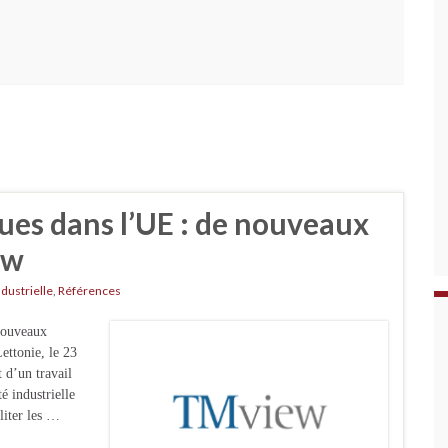
es dans l’UE : de nouveaux
ew
ndustrielle
,
Références
nouveaux
Lettonie, le 23
 d’un travail
é industrielle
liter les …