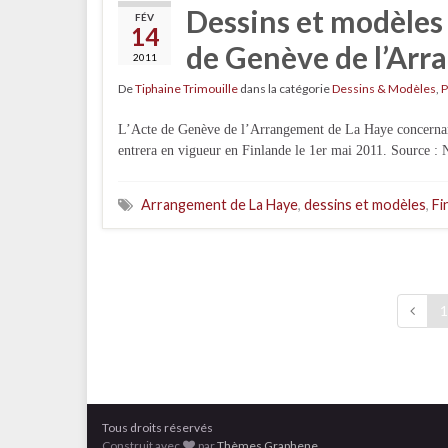
Dessins et modèles 
FÉV
14
de Genève de l’Arr
2011
De
Tiphaine Trimouille
dans la catégorie
Dessins & Modèles
,
P
L’Acte de Genève de l’Arrangement de La Haye concernant 
entrera en vigueur en Finlande le 1er mai 2011. Source :
Arrangement de La Haye
,
dessins et modèles
,
Fi
1
Tous droits réservés
Construit avec
par
Thèmes Graphene
.