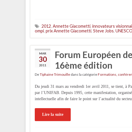
2012
,
Annette Giacometti
,
innovateurs visionna
ompi
,
prix Annette Giacometti
,
Steve Jobs
,
UNESC
Forum Européen de l
MAR
30
16ème édition
2011
De
Tiphaine Trimouille
dans la catégorie
Formations, confére
Du jeudi 31 mars au vendredi 1er avril 2011, se tient, à P
par l’UNIFAB. Depuis 1995, cette manifestation, organisée
intellectuelle afin de faire le point sur l’actualité du se
Lire la suite