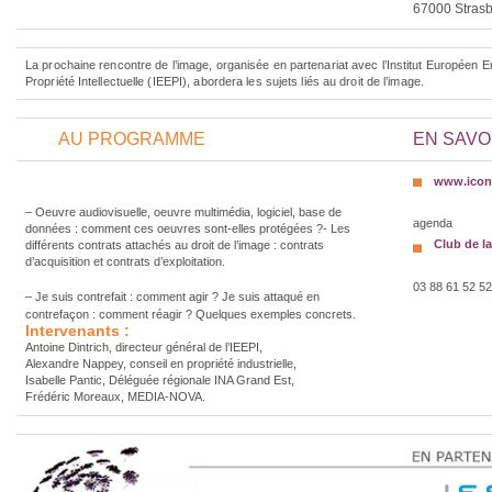
67000 Stras
La prochaine rencontre de l’image, organisée en partenariat avec l’Institut Européen E
Propriété Intellectuelle (IEEPI), abordera les sujets liés au droit de l’image.
AU PROGRAMME
EN SAVO
www.icono
– Oeuvre audiovisuelle, oeuvre multimédia, logiciel, base de
agenda
données : comment ces oeuvres sont-elles protégées ?- Les
Club de l
différents contrats attachés au droit de l’image : contrats
d’acquisition et contrats d’exploitation.
03 88 61 52 52
– Je suis contrefait : comment agir ? Je suis attaqué en
contrefaçon : comment réagir ? Quelques exemples concrets.
Intervenants :
Antoine Dintrich, directeur général de l’IEEPI,
Alexandre Nappey, conseil en propriété industrielle,
Isabelle Pantic, Déléguée régionale INA Grand Est,
Frédéric Moreaux, MEDIA-NOVA.