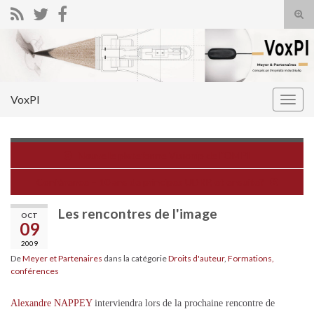
Tog
sear
Search for:
for
VoxPI
Togg
navig
Nouvelle plateforme Visionip de l'OMPI
Conférence – 10 ans de principes UDRP, et ensuite?
Les rencontres de l'image
OCT
09
2009
De
Meyer et Partenaires
dans la catégorie
Droits d'auteur
,
Formations,
conférences
Alexandre NAPPEY
interviendra lors de la prochaine rencontre de