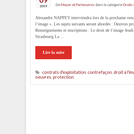
De
Meyer et Partenaires
dans la catégorie
Droits
2009
Alexandre NAPPEY interviendra lors de la prochaine renco
l’image ». Les sujets suivants seront abordés : Oeuvres pro
Renseignements et inscriptions : Le droit de l’image Jeud
Strasbourg La …
Lire la suite
contrats d'exploitation
,
contrefaçon
,
droit à l'i
oeuvres
,
protection