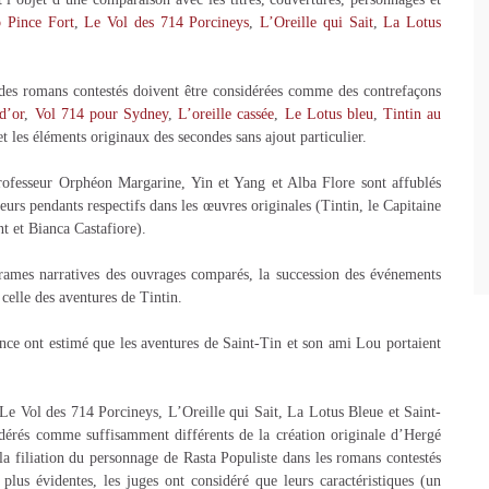
 Pince Fort
,
Le Vol des 714 Porcineys
,
L’Oreille qui Sait
,
La Lotus
s des romans contestés doivent être considérées comme des contrefaçons
d’or
,
Vol 714 pour Sydney
,
L’oreille cassée
,
Le Lotus bleu
,
Tintin au
t les éléments originaux des secondes sans ajout particulier.
rofesseur Orphéon Margarine, Yin et Yang et Alba Flore sont affublés
leurs pendants respectifs dans les œuvres originales (Tintin, le Capitaine
 et Bianca Castafiore).
 trames narratives des ouvrages comparés, la succession des événements
 celle des aventures de Tintin.
ance ont estimé que les aventures de Saint-Tin et son ami Lou portaient
 Le Vol des 714 Porcineys, L’Oreille qui Sait, La Lotus Bleue et Saint-
dérés comme suffisamment différents de la création originale d’Hergé
la filiation du personnage de Rasta Populiste dans les romans contestés
lus évidentes, les juges ont considéré que leurs caractéristiques (un