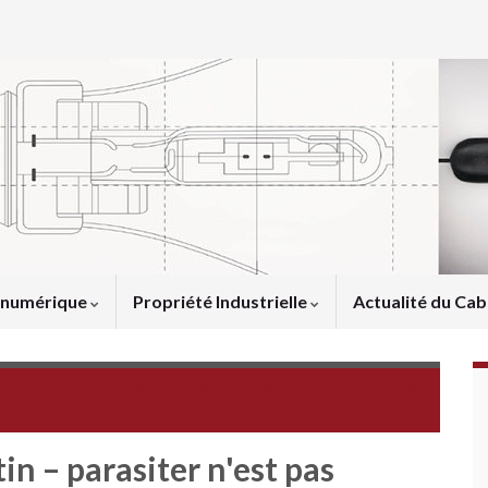
u numérique
Propriété Industrielle
Actualité du Cab
s
7ème édition du Salon juridique de l’internet et du
numérique
in – parasiter n'est pas