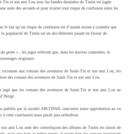
t-Tin et son ami Lou avec les bandes dessinées de Tintin est jugée
ne suite des seconds et pour écarter tout risque de confusion entre les
sur le fait qu’un risque de confusion est d’autant moins à craindre que
 la popularité de Tintin est un des éléments jouant en faveur de
s du genre
» , les juges relèvent que, dans les œuvres contestées, le
ersonnages originaux.
st reconnue aux romans des aventures de Saint-Tin et son ami Lou, les
création des romans des aventures de Saint-Tin et son ami Lou.
a jugé que les romans des aventures de Saint-Tin et son ami Lou ne
 d’Hergé.
ans publiés par la société ARCONSIL rencontre notre approbation au vu
 à cette conclusion nous paraît peu orthodoxe.
 et son ami Lou sont des contrefaçons des albums de Tintin en raison de
ails, mais que dans le même temps, il existe dans les romans incriminés