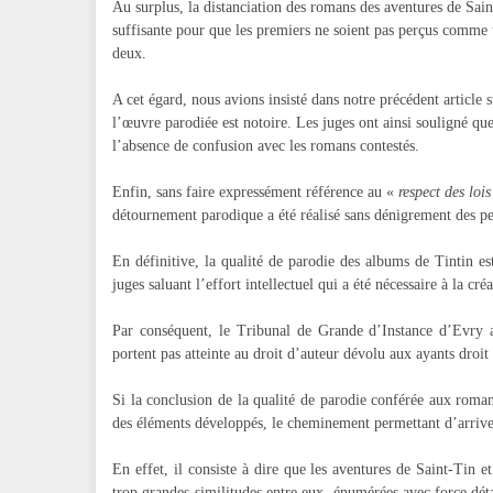
Au surplus, la distanciation des romans des aventures de Sain
suffisante pour que les premiers ne soient pas perçus comme u
deux.
A cet égard, nous avions insisté dans notre précédent article 
l’œuvre parodiée est notoire. Les juges ont ainsi souligné que
l’absence de confusion avec les romans contestés.
Enfin, sans faire expressément référence au «
respect des loi
détournement parodique a été réalisé sans dénigrement des p
En définitive, la qualité de parodie des albums de Tintin e
juges saluant l’effort intellectuel qui a été nécessaire à la 
Par conséquent, le Tribunal de Grande d’Instance d’Evry 
portent pas atteinte au droit d’auteur dévolu aux ayants droit
Si la conclusion de la qualité de parodie conférée aux rom
des éléments développés, le cheminement permettant d’arriver
En effet, il consiste à dire que les aventures de Saint-Tin
trop grandes similitudes entre eux, énumérées avec force dét