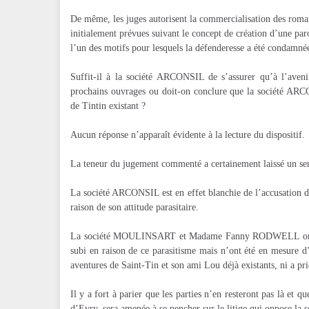
De même, les juges autorisent la commercialisation des romans
initialement prévues suivant le concept de création d’une par
l’un des motifs pour lesquels la défenderesse a été condamné
Suffit-il à la société ARCONSIL de s’assurer qu’à l’aveni
prochains ouvrages ou doit-on conclure que la société ARC
de Tintin existant ?
Aucun réponse n’apparaît évidente à la lecture du dispositif.
La teneur du jugement commenté a certainement laissé un sen
La société ARCONSIL est en effet blanchie de l’accusation d
raison de son attitude parasitaire.
La société MOULINSART et Madame Fanny RODWELL ont, qua
subi en raison de ce parasitisme mais n’ont été en mesure d
aventures de Saint-Tin et son ami Lou déjà existants, ni a pri
Il y a fort à parier que les parties n’en resteront pas là et 
d’Evry, sera amenée à se pencher sur le litige qui oppose l