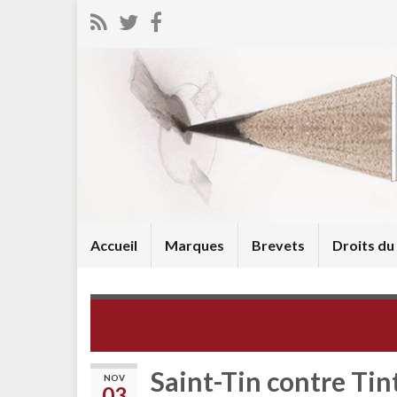
Accueil
Marques
Brevets
Droits d
La France a ratifié le Traité sur le droit des Brevet
(PLT)
Saint-Tin contre Tint
NOV
03