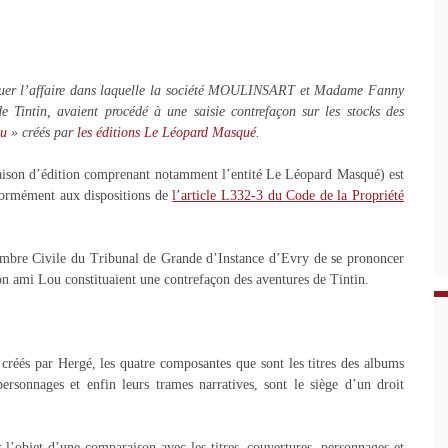
quer l’affaire dans laquelle la société MOULINSART et Madame Fanny
Tintin, avaient procédé à une saisie contrefaçon sur les stocks des
ou
» créés par
les éditions Le Léopard Masqué
.
maison d’édition comprenant notamment l’entité Le Léopard Masqué) est
formément aux dispositions de
l’article L332-3 du Code de la Propriété
bre Civile du Tribunal de Grande d’Instance d’Evry de se prononcer
 son ami Lou constituaient une contrefaçon des aventures de Tintin.
 créés par Hergé, les quatre composantes que sont les titres des albums
personnages et enfin leurs trames narratives, sont le siège d’un droit
’objet d’une comparaison avec les titres, couvertures, personnages et