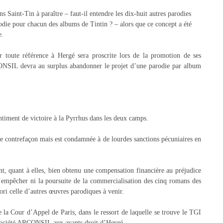
 Saint-Tin à paraître – faut-il entendre les dix-huit autres parodies
odie pour chacun des albums de Tintin ? – alors que ce concept a été
e.
r toute référence à Hergé sera proscrite lors de la promotion de ses
ONSIL devra au surplus abandonner le projet d’une parodie par album
timent de victoire à la Pyrrhus dans les deux camps.
e contrefaçon mais est condamnée à de lourdes sanctions pécuniaires en
nt à elles, bien obtenu une compensation financière au préjudice
’empêcher ni la poursuite de la commercialisation des cinq romans des
ori celle d’autres œuvres parodiques à venir.
que la Cour d’Appel de Paris, dans le ressort de laquelle se trouve le TGI
a société ARCONSIL aux ayants droit d’Hergé.