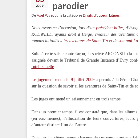
parodier
2009
De
Axel Payet
dans la catégorie
Droits d'auteur
,
Litiges
Nous avons eu l’occasion, lors d’un
précédent billet
, d’évo
RODWELL, ayants droit d’Hergé, créateur des aventures de 
romans intitulés «
les aventures de Saint-Tin et de son ami L
Suite à cette saisie contrefaçon, la société ARCONSIL (la 
assignée devant le Tribunal de Grande Instance d’Evry con
Intellectuelle
.
Le jugement rendu le 9 juillet 2009
a permis à la 8ème Cham
sur la question de savoir si les aventures de Saint-Tin et de
Les juges ont mené un raisonnement en trois temps.
Dans un premier temps, il est constaté que, dans les albums
(en eux-mêmes), l’illustration de leurs couvertures, leurs 
d’auteur distinct l’un de l’autre.
Dans un deuxième temps, chacune de ces composantes a fait l