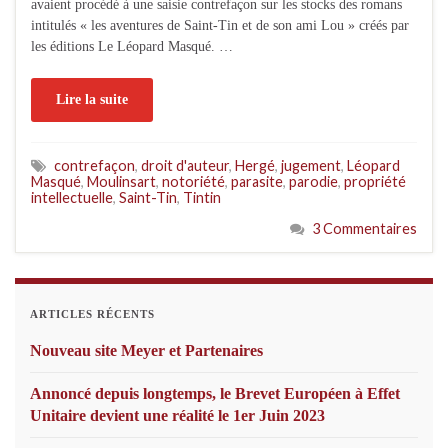
avaient procédé à une saisie contrefaçon sur les stocks des romans
intitulés « les aventures de Saint-Tin et de son ami Lou » créés par
les éditions Le Léopard Masqué. …
Lire la suite
contrefaçon
,
droit d'auteur
,
Hergé
,
jugement
,
Léopard
Masqué
,
Moulinsart
,
notoriété
,
parasite
,
parodie
,
propriété
intellectuelle
,
Saint-Tin
,
Tintin
3 Commentaires
ARTICLES RÉCENTS
Nouveau site Meyer et Partenaires
Annoncé depuis longtemps, le Brevet Européen à Effet
Unitaire devient une réalité le 1er Juin 2023