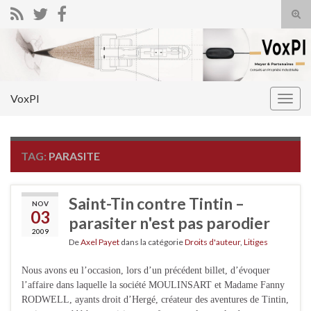
Tog
sear
Search for:
for
VoxPI
Togg
navig
TAG:
PARASITE
Saint-Tin contre Tintin –
NOV
03
parasiter n'est pas parodier
2009
De
Axel Payet
dans la catégorie
Droits d'auteur
,
Litiges
Nous avons eu l’occasion, lors d’un précédent billet, d’évoquer
l’affaire dans laquelle la société MOULINSART et Madame Fanny
RODWELL, ayants droit d’Hergé, créateur des aventures de Tintin,