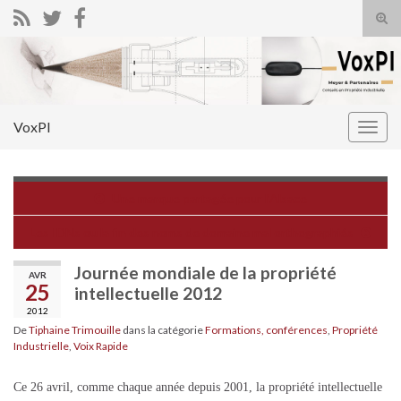
Tog
sear
Search for:
for
VoxPI
Togg
navig
Une marque partagée pour l’Alsace
Les IDNs ou la fin des noms de domaine mal orthographiés
Journée mondiale de la propriété
AVR
25
intellectuelle 2012
2012
De
Tiphaine Trimouille
dans la catégorie
Formations, conférences
,
Propriété
Industrielle
,
Voix Rapide
Ce 26 avril, comme chaque année depuis 2001, la propriété intellectuelle