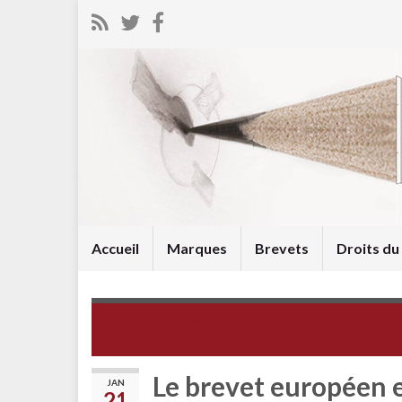
Accueil
Marques
Brevets
Droits d
Le .ALSACE arrive en janvier 2015
Le brevet européen 
JAN
21