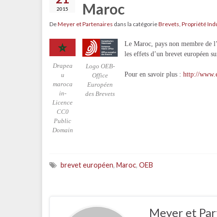
Maroc
2015
De
Meyer et Partenaires
dans la catégorie
Brevets
,
Propriété Ind
Le Maroc, pays non membre de l’O
les effets d’un brevet européen sur
Drapea
Logo OEB-
Pour en savoir plus :
http://www.
u
Office
maroca
Européen
in-
des Brevets
Licence
CC0
Public
Domain
brevet européen
,
Maroc
,
OEB
Meyer et Par