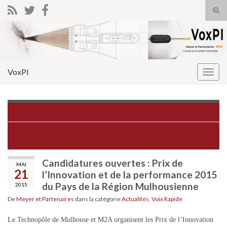
Tog
sear
Search for:
for
VoxPI
Togg
navig
Mesures anti « Patent Trolls » de Google
Conférence à Strasbourg le 17 juin 2015 : « Le rôle de la PI
dans une démarche de veille » :
Candidatures ouvertes : Prix de
MAI
21
l’Innovation et de la performance 2015
du Pays de la Région Mulhousienne
2015
De
Meyer et Partenaires
dans la catégorie
Actualités
,
Voix Rapide
Le Technopôle de Mulhouse et M2A organisent les Prix de l’Innovation