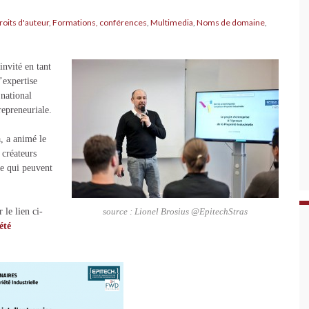
roits d'auteur
,
Formations, conférences
,
Multimedia
,
Noms de domaine
,
vité en tant
’expertise
national
repreneuriale.
 a animé le
 créateurs
le qui peuvent
 le lien ci-
source : Lionel Brosius @EpitechStras
été