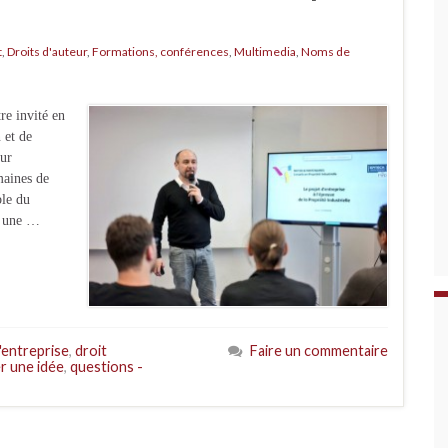
t
,
Droits d'auteur
,
Formations, conférences
,
Multimedia
,
Noms de
e invité en
 et de
eur
aines de
le du
6 une …
'entreprise
,
droit
Faire un commentaire
r une idée
,
questions -