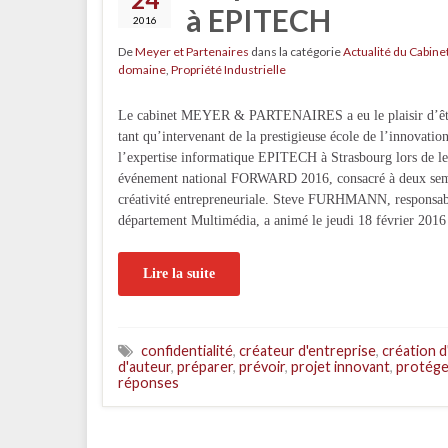
à EPITECH
2016
De
Meyer et Partenaires
dans la catégorie
Actualité du Cabine
domaine
,
Propriété Industrielle
Le cabinet MEYER & PARTENAIRES a eu le plaisir d’êtr
tant qu’intervenant de la prestigieuse école de l’innovation
l’expertise informatique EPITECH à Strasbourg lors de l
événement national FORWARD 2016, consacré à deux sem
créativité entrepreneuriale. Steve FURHMANN, responsab
département Multimédia, a animé le jeudi 18 février 201
Lire la suite
confidentialité
,
créateur d'entreprise
,
création d
d'auteur
,
préparer
,
prévoir
,
projet innovant
,
protége
réponses