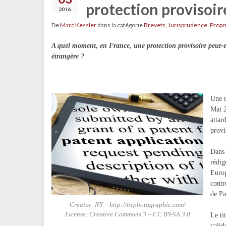
protection provisoir
2016
De
Marc Kessler
dans la catégorie
Brevets
,
Jurisprudence
,
Propri
A quel moment, en France, une protection provisoire peut-
étrangère ?
Une r
Mai 2
attar
provi
Dans 
rédig
Europ
contr
de Pa
Creator: NY – http://nyphotographic.com/
License: Creative Commons 3 – CC BY-SA 3.0
Le ti
valid