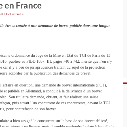
e en France
été Industrielle
elle être accordée à une demande de brevet publiée dans une langue
écente ordonnance du Juge de la Mise en Etat du TGI de Paris du 13
016, publiée au PIBD 1057, III, pages 740 à 742, mérite que l’on s’y
de car il y a peu de jurisprudences traitant du sujet de la protection
soire accordée par la publication des demandes de brevet.
l’affaire en question, une demande de brevet internationale (PCT),
ée et publiée en Allemand, a conduit à la délivrance d’un brevet
éen. Son titulaire demande, obtient, et fait réaliser une saisie
efaçon, puis attrait l’un concurrent de ces concurrents, devant le TGI
ris, pour contrefaçon de son brevet.
tulaire a bien assigné le concurrent sur la base de son brevet délivré,
é et en vigueur en France, mais il semble confondre la date à laquelle le