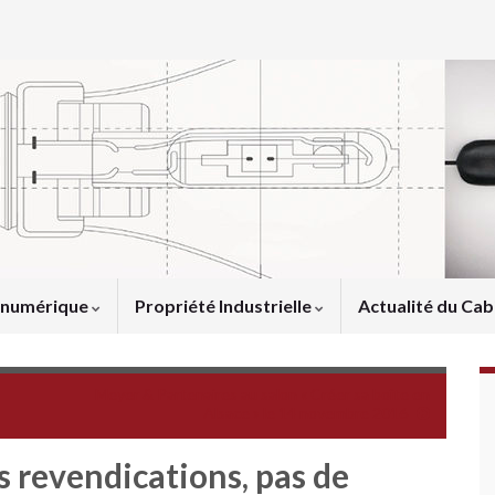
u numérique
Propriété Industrielle
Actualité du Cab
Meyer & Partenaires au salon « Créer sa boîte en
Alsace » le 14 novembre 2016
s revendications, pas de