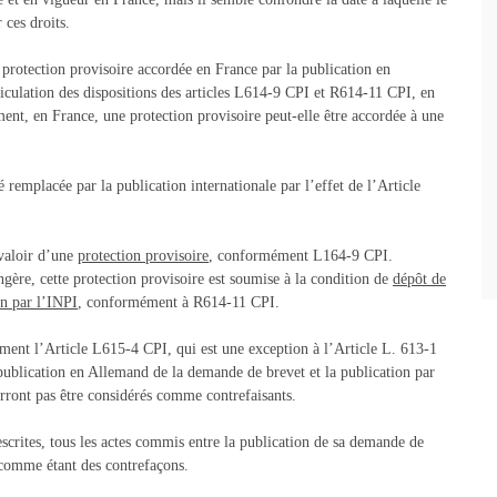
 ces droits.
la protection provisoire accordée en France par la publication en
ticulation des dispositions des articles L614-9 CPI et R614-11 CPI, en
ent, en France, une protection provisoire peut-elle être accordée à une
é remplacée par la publication internationale par l’effet de l’Article
évaloir d’une
protection provisoire
, conformément L164-9 CPI.
ngère, cette protection provisoire est soumise à la condition de
dépôt de
on par l’INPI
, conformément à R614-11 CPI.
ment l’Article L615-4 CPI, qui est une exception à l’Article L. 613-1
 publication en Allemand de la demande de brevet et la publication par
urront pas être considérés comme contrefaisants.
rescrites, tous les actes commis entre la publication de sa demande de
 comme étant des contrefaçons.