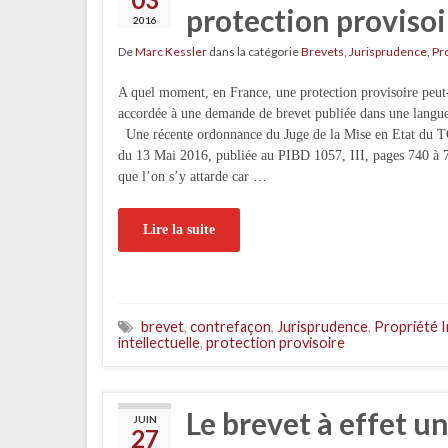
protection provisoi
2016
De
Marc Kessler
dans la catégorie
Brevets
,
Jurisprudence
,
Pro
A quel moment, en France, une protection provisoire peut-
accordée à une demande de brevet publiée dans une langue
Une récente ordonnance du Juge de la Mise en Etat du T
du 13 Mai 2016, publiée au PIBD 1057, III, pages 740 à 
que l’on s’y attarde car …
Lire la suite
brevet
,
contrefaçon
,
Jurisprudence
,
Propriété I
intellectuelle
,
protection provisoire
Le brevet à effet un
JUIN
27