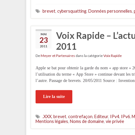
brevet
,
cybersquatting
,
Données personnelles
,
Voix Rapide – L’act
MAI
23
2011
2011
De
Meyer et Partenaires
dans la catégorie
Voix Rapide
Apple se bat pour obtenir la garde du nom « app store » 2
l’utilisation du terme « App Store » continue devant les 
l’autre. Passage de brevets. 20/05/2011 Source : Invention
Lire la suite
.XXX
,
brevet
,
contrefaçon
,
Editeur
,
IPv4
,
IPv6
,
M
Mentions légales
,
Noms de domaine
,
vie privée