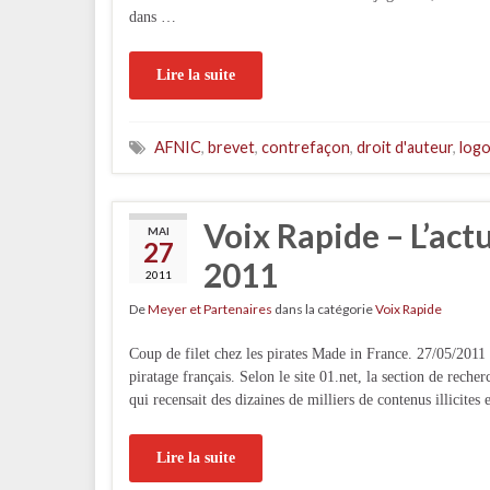
dans …
Lire la suite
AFNIC
,
brevet
,
contrefaçon
,
droit d'auteur
,
log
Voix Rapide – L’act
MAI
27
2011
2011
De
Meyer et Partenaires
dans la catégorie
Voix Rapide
Coup de filet chez les pirates Made in France. 27/05/2011 
piratage français. Selon le site 01.net, la section de rech
qui recensait des dizaines de milliers de contenus illicites
Lire la suite