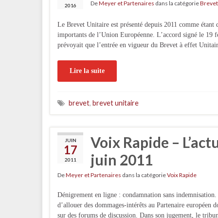
De
Meyer et Partenaires
dans la catégorie
Brevet
2016
Le Brevet Unitaire est présenté depuis 2011 comme étant des
importants de l’Union Européenne. L’accord signé le 19 f
prévoyait que l’entrée en vigueur du Brevet à effet Unitair
Lire la suite
brevet
,
brevet unitaire
Voix Rapide – L’act
JUIN
17
juin 2011
2011
De
Meyer et Partenaires
dans la catégorie
Voix Rapide
Dénigrement en ligne : condamnation sans indemnisation.
d’allouer des dommages-intérêts au Partenaire européen don
sur des forums de discussion. Dans son jugement, le tribun