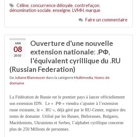
Céline
,
concurrence déloyale
,
contrefaçon
,
dénomination sociale
,
enseigne
,
LVMH
,
marque
Faire un commentaire
Ouverture d'une nouvelle
JAN
08
extension nationale: .ΡΦ,
2010
l'équivalent cyrillique du .RU
(Russian Federation)
De
Juliane Blameuser
dans la catégorie
Multimedia
,
Noms de
domaine
La Fédération de Russie est le premier pays à lancer officiellement
son extension IDN. Le « .ΡΦ » viendra s’ajouter à l’extension
russe existante, le « .RU », déjà géré par le RU-Center, registre des
noms de domaine. Utilisé par les Russes, Biélorusses, Bulgares,
Macédoniens, Ukrainiens et Serbes, l’alphabet cyrillique concerne
plus de 250 Millions de personnes.