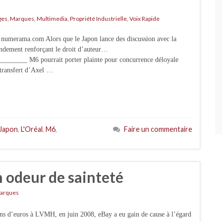
ges
,
Marques
,
Multimedia
,
Propriété Industrielle
,
Voix Rapide
ur numerama.com Alors que le Japon lance des discussion avec la
endement renforçant le droit d’auteur…
____ M6 pourrait porter plainte pour concurrence déloyale
 transfert d’Axel …
Japon
,
L'Oréal
,
M6
,
Faire un commentaire
n odeur de sainteté
arques
ons d’euros à LVMH, en juin 2008, eBay a eu gain de cause à l’égard