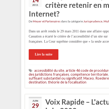
critère retenir en m
2011
Internet?
De
Meyer et Partenaires
dans la catégorie
Jurisprudence
,
Mul
Dans un arrêt rendu le 29 mars 2011 dans une affaire oppo
Cassation a écarté le critère de l’accessibilité d’un site su
françaises. La Cour suprême considère que « la seule acces
Lire la suite
accessibilité du site
,
article 46 code de procédure
des juridictions françaises
,
compétence territoriale
suffisant substantiel ou significatif
,
Maceo
,
Roedere
destination
,
théorie de la focalisation
Voix Rapide – L'act
JUIN
29