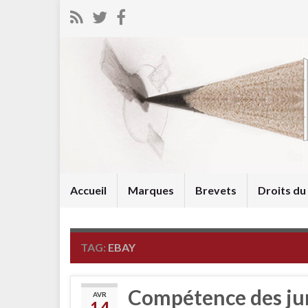
Accueil
Marques
Brevets
Droits d
TAG:
EBAY
Compétence des juri
AVR
14