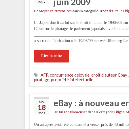
juin 2009
2009
De
Meyer et Partenaires
dans la catégorie
Droits d'auteur
,
Liti
Le Japon durcit sa loi sur le droit d’auteur le 19/06/09 s
Chine sur le piratage, le parlement japonais a voté un am
___________________________________________________
« secret de fabrication » le 19/06/09 sur web-libre.org Le
Lire la suite
AFP
,
concurrence déloyale
,
droit d'auteur
,
Ebay
,
piratage
,
propriété intellectuelle
eBay : à nouveau e
MAI
18
De
Juliane Blameuser
dans la catégorie
Litiges
,
M
2009
Un an après avoir été condamné à verser près de 40 milli