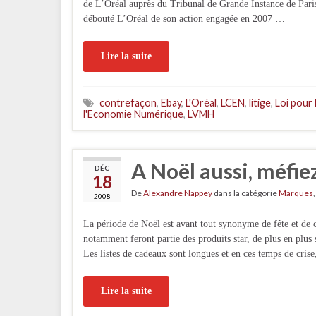
de L’Oréal auprès du Tribunal de Grande Instance de Paris
débouté L’Oréal de son action engagée en 2007 …
Lire la suite
contrefaçon
,
Ebay
,
L'Oréal
,
LCEN
,
litige
,
Loi pour 
l'Economie Numérique
,
LVMH
A Noël aussi, méfie
DÉC
18
De
Alexandre Nappey
dans la catégorie
Marques
2008
La période de Noël est avant tout synonyme de fête et de
notamment feront partie des produits star, de plus en plu
Les listes de cadeaux sont longues et en ces temps de crise
Lire la suite