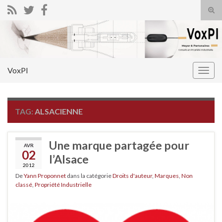
Tog
sear
Search for:
for
VoxPI
Togg
navig
TAG:
ALSACIENNE
Une marque partagée pour
AVR
02
l’Alsace
2012
De
Yann Proponnet
dans la catégorie
Droits d'auteur
,
Marques
,
Non
classé
,
Propriété Industrielle